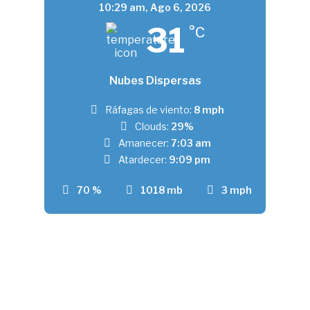
10:29 am,
Ago 6, 2026
31
°C
Nubes Dispersas
Ráfagas de viento:
8 mph
Clouds:
29%
Amanecer:
7:03 am
Atardecer:
9:09 pm
70 %
1018 mb
3 mph