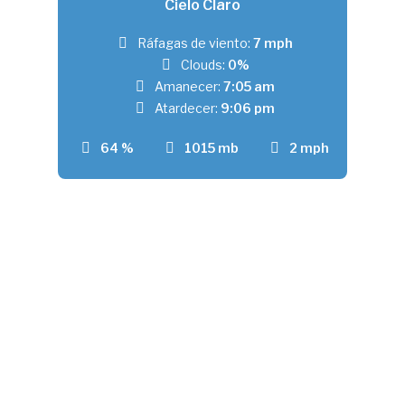
Cielo Claro
Ráfagas de viento:
7 mph
Clouds:
0%
Amanecer:
7:05 am
Atardecer:
9:06 pm
64 %
1015 mb
2 mph