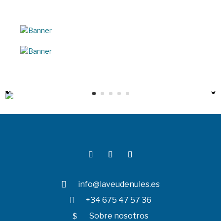

info@laveudenules.es

+34 675 47 57 36
$
Sobre nosotros