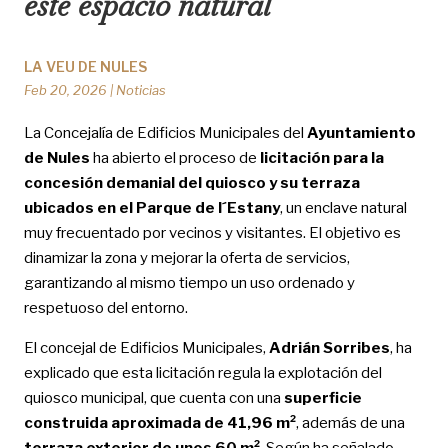
este espacio natural
LA VEU DE NULES
Feb 20, 2026
|
Noticias
La Concejalía de Edificios Municipales del
Ayuntamiento
de Nules
ha abierto el proceso de
licitación para la
concesión demanial del quiosco y su terraza
ubicados en el Parque de l´Estany
, un enclave natural
muy frecuentado por vecinos y visitantes. El objetivo es
dinamizar la zona y mejorar la oferta de servicios,
garantizando al mismo tiempo un uso ordenado y
respetuoso del entorno.
El concejal de Edificios Municipales,
Adrián Sorribes
, ha
explicado que esta licitación regula la explotación del
quiosco municipal, que cuenta con una
superficie
construida aproximada de
41,96 m²
, además de una
terraza exterior de unos
60 m²
. Según ha señalado,