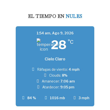
EL TIEMPO EN
NULES
1:54 am,
Ago 9, 2026
28
°C
Cielo Claro
Ráfagas de viento:
4 mph
Clouds:
8%
Amanecer:
7:06 am
Atardecer:
9:05 pm
84 %
1016 mb
3 mph