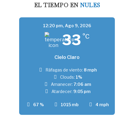
EL TIEMPO EN
NULES
12:20 pm,
Ago 9, 2026
33
°C
Cielo Claro
Ráfagas de viento:
8 mph
Clouds:
1%
Amanecer:
7:06 am
Atardecer:
9:05 pm
67 %
1015 mb
4 mph