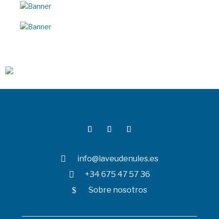

info@laveudenules.es

+34 675 47 57 36
$
Sobre nosotros