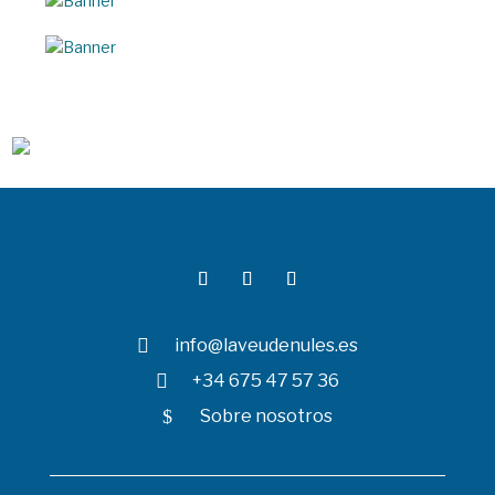

info@laveudenules.es

+34 675 47 57 36
$
Sobre nosotros