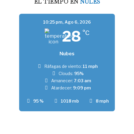
EL TIEMPO EN
NULES
10:25 pm,
Ago 6, 2026
28
°C
Nubes
Ráfagas de viento:
11 mph
Clouds:
95%
Amanecer:
7:03 am
Atardecer:
9:09 pm
95 %
1018 mb
8 mph