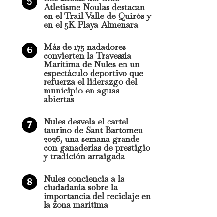
Atletisme Noulas destacan
artomeu 2026, una
en el Trail Valle de Quirós y
en el 5K Playa Almenara
io y tradición
Más de 175 nadadores
convierten la Travessia
Marítima de Nules en un
espectáculo deportivo que
refuerza el liderazgo del
municipio en aguas
abiertas
a importancia del
Nules desvela el cartel
taurino de Sant Bartomeu
2026, una semana grande
con ganaderías de prestigio
y tradición arraigada
Nules conciencia a la
 el Raval reafirma
ciudadanía sobre la
importancia del reciclaje en
ermita
la zona marítima