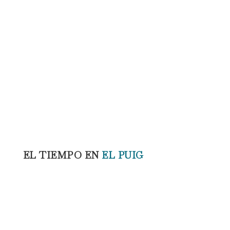
EL TIEMPO EN
EL PUIG
11:02 pm,
Ago 6, 2026
o del cartel
27
°C
de Nules