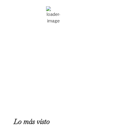
Muy Nuboso
Ráfagas de viento:
5 mph
on una goleada y
Clouds:
77%
Amanecer:
7:03 am
Atardecer:
9:09 pm
94 %
1018 mb
5 mph
el agua a un okupa
Lo más visto
certamen de