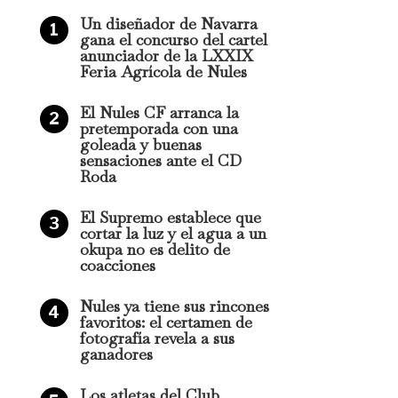
Un diseñador de Navarra
gana el concurso del cartel
anunciador de la LXXIX
Feria Agrícola de Nules
acan en el Trail
El Nules CF arranca la
pretemporada con una
a
goleada y buenas
sensaciones ante el CD
Roda
El Supremo establece que
cortar la luz y el agua a un
okupa no es delito de
essia Marítima de
coacciones
fuerza el liderazgo
Nules ya tiene sus rincones
favoritos: el certamen de
fotografía revela a sus
ganadores
Los atletas del Club