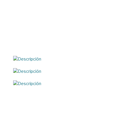
 de ayudas para
 élite
 la misa y
los Ángeles
el de Yamile